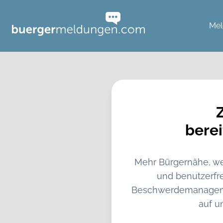
www.buergermeldungen.com
Mel
bere
Mehr Bürgernähe, w
und benutzerfr
Beschwerdemanagemen
auf u