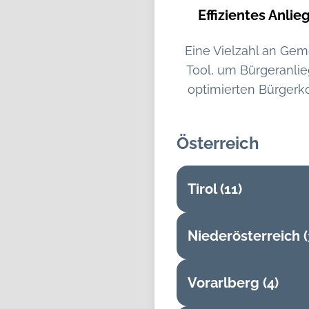
Effizientes An
Eine Vielzahl an Ge
Tool, um Bürgeranlie
optimierten Bürgerk
Österreich
Tirol (11)
Niederösterreich (
Aschau im Zillert
Gerlos
Vorarlberg (4)
Böheimkirchen
Innsbruck