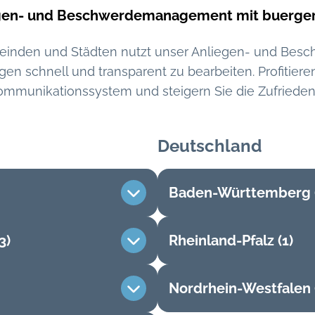
liegen- und Beschwerdemanagement mit buerg
meinden und Städten nutzt unser Anliegen- und B
gen schnell und transparent zu bearbeiten. Profitier
ommunikationssystem und steigern Sie die Zufriedenh
Deutschland
Baden-Württemberg 
3)
Rheinland-Pfalz (1)
al
Emmendingen
Heiningen
Nordrhein-Westfalen 
Hagenbach
Östringen