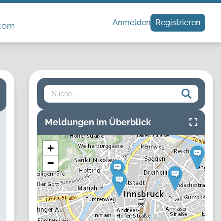
Anmelden
Registrieren
Suche
Meldungen im Überblick
+
−