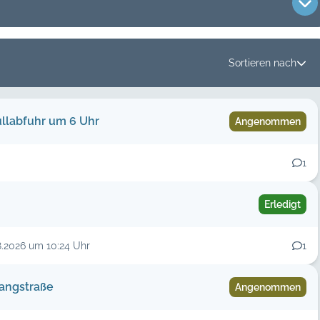
Sortieren nach
llabfuhr um 6 Uhr
Angenommen
1
bis
Erledigt
auf
2358
Meldungen im System
8.2026 um 10:24 Uhr
1
Langstraße
Angenommen