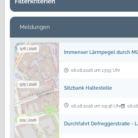
Filterkriterien
Meldungskategorie
Meldungskategorie
Meldungen
Test
Status
976 | 2026
Immenser Lärmpegel durch Mü
Suchtext
06.08.2026 um 13:55 Uhr
Zeitraum
von
975 | 2026
Sitzbank Haltestelle
Filterkriterien passen 
06.08.2026 um 09:36 Uhr
06.0
974 | 2026
Durchfahrt Defreggerstraße - 