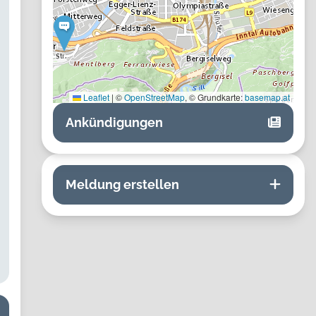
Leaflet
|
©
OpenStreetMap
, © Grundkarte:
basemap.at
Ankündigungen
Meldung erstellen